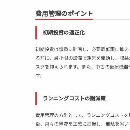
ン
費用管理のポイント
グ
戦
略
初期投資の適正化
3.
健
初期投資は慎重に計画し、必要最低限に抑え
全
な
る前に、最小限の設備で運営を開始し、収益
経
スクを抑えられます。また、中古の医療機器
営
す。
管
理
4.
ランニングコストの削減策
精
神
費用管理の方針として、ランニングコストを
科
ク
後、月々の経費を正確に把握し、無駄を省い