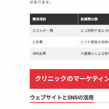
リ
があります。
ニ
ッ
ク
費用項目
削減策の例
の
予
エネルギー費
エコ照明や省エネ
約
シ
人件費
シフト管理の効率
ス
テ
消耗品費
大量購入による割
ム
と
は
クリニックのマーケティ
5.
ま
と
め
ウェブサイトとSNSの活用