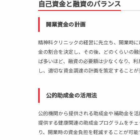
初
自己資金と融資のバランス
期
費
用
開業資金の計画
の
管
精神科クリニックの経営に先立ち、開業時に
理
金の割合を決定し、その後、どのくらいの融
2.
ば多いほど、融資の必要額は少なくなり、利
ク
し、適切な資金調達の計画を策定することが
リ
ニ
ッ
ク
公的助成金の活用法
の
マ
公的機関から提供される助成金や補助金を活
ー
提供する健康関連の助成金プログラムをチェ
ケ
テ
り、開業時の資金負担を軽減することが可能
ィ