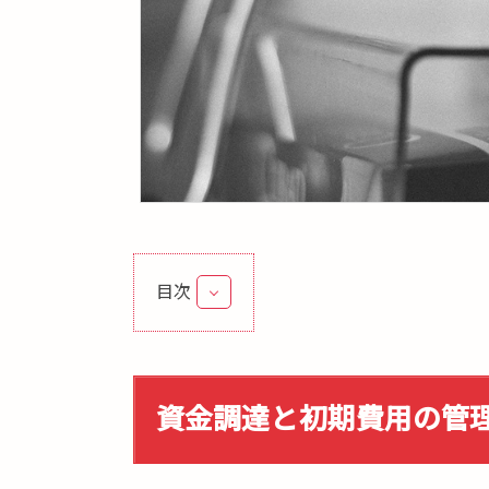
目次
1.
資
金
調
資金調達と初期費用の管
達
と