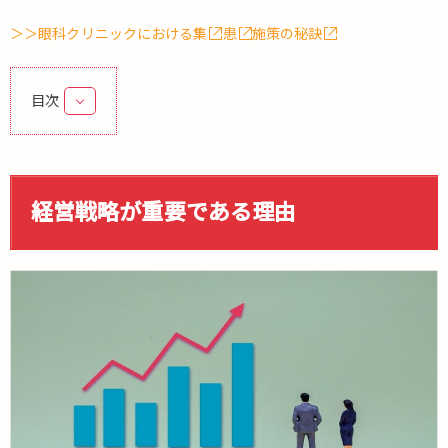
＞＞眼科クリニックにおける集
患
施策の秘訣
目次
1.
経
営
戦
経営戦略が重要である理由
略
が
重
要
で
あ
る
理
由
2.
眼