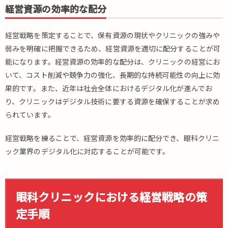
ク
経営資源の効率的な配分
リ
ニ
経営戦略を策定することで、保有資源の現状やクリニックの強みや
ッ
ク
弱みを明確に把握できるため、経営資源を適切に配分することが可
の
能になります。経営資源の効率的な配分は、クリニックの経営にお
予
いて、コスト削減や競争力の強化、長期的な持続可能性の向上に効
約
果的です。また、近年は社会全体におけるデジタル化が進んでお
シ
ス
り、クリニックはデジタル技術に要する資源を確保することが求め
テ
られています。
ム
と
経営戦略を練ることで、経営資源を効率的に配分でき、眼科クリニ
は
ック業界のデジタル化に対応することが可能です。
5.
ま
と
め
眼科クリニックにおける経営戦略の策
定手順