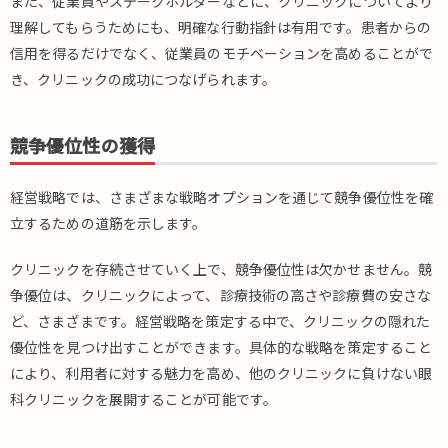
また、従業員やステークホルダーなどに、クリニックについてより
経
営
理解してもらうためにも、明確な行動指針は有用です。患者からの
戦
信用を得るだけでなく、従業員のモチベーションを高めることがで
略
き、クリニックの成功につなげられます。
に
お
い
競争優位性の獲得
て
欠
か
経営戦略では、さまざまな戦略オプションを通じて競争優位性を確
せ
立するための道筋を示します。
な
い
クリニックを存続させていく上で、競争優位性は欠かせません。競
キ
争優位は、クリニックによって、診療技術の高さや診療費の安さな
ー
ワ
ど、さまざまです。経営戦略を策定する中で、クリニックの隠れた
ー
優位性を見つけ出すことができます。具体的な戦略を策定すること
ド
により、利用者に対する魅力を高め、他のクリニックに負けない眼
4.
科クリニックを展開することが可能です。
眼
科