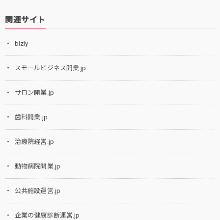
関連サイト
bizly
スモールビジネス開業.jp
サロン開業.jp
歯科開業.jp
治療院経営.jp
動物病院開業.jp
公共施設運営.jp
企業の健康診断運営.jp