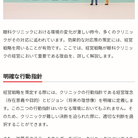
科
ク
リ
ニ
ッ
眼科クリニックにおける環境の変化が激しい昨今、多くのクリニッ
ク
クがその対応に追われています。効果的な対応策の策定には、経営
に
戦略を用いることが有効です。ここでは、経営戦略が眼科クリニッ
お
クの経営において重要である理由を、詳しく解説します。
け
る
経
明確な行動指針
営
戦
略
経営戦略を策定する際には、クリニックの行動指針である経営理念
の
（存在意義や目的）とビジョン（将来の理想像）を明確に定義しま
策
す。この二つの行動指針はいかなる環境においてもぶれません。そ
定
手
のため、クリニックが難しい決断を迫られた際に、適切な判断を選
順
択することができます。
3.