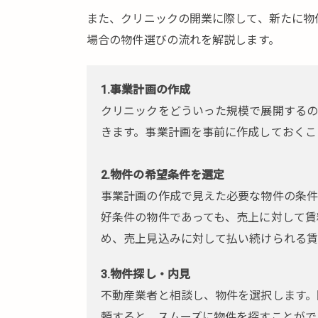
で
また、クリニックの開業に際して、新たに物
決
め
場合の物件選びの流れを解説します。
て
お
く
1.事業計画の作成
こ
クリニックをどういった規模で展開するの
と
きます。事業計画を事前に作成しておくこ
3.
物
2.物件の希望条件を選定
件
事業計画の作成で見えた必要な物件の条件
選
び
好条件の物件であっても、売上に対して賃
の
め、売上見込みに対して払い続けられる賃
ポ
イ
3.物件探し・内見
ン
不動産業者と相談し、物件を選択します。
ト
頼すると、スムーズに物件を探すことがで