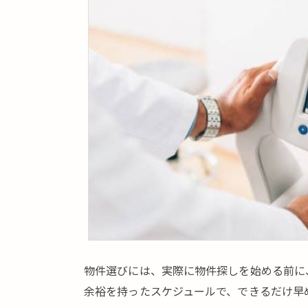
件
選
び
の
流
れ
2.
物
件
を
選
ぶ
前
に
事
業
物件選びには、実際に物件探しを始める前に
計
余裕を持ったスケジュールで、できるだけ早
画