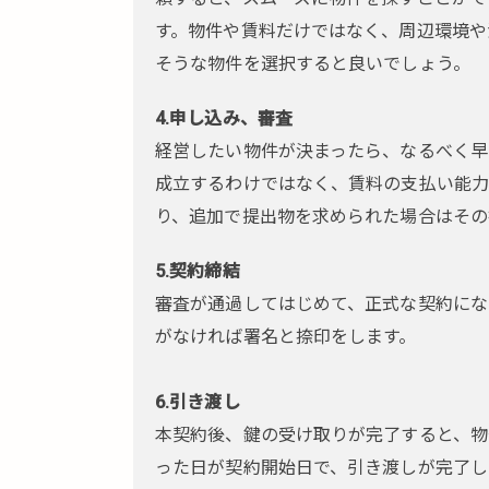
4.
す。物件や賃料だけではなく、周辺環境や
物
そうな物件を選択すると良いでしょう。
件
の
探
4.申し込み、審査
し
経営したい物件が決まったら、なるべく早
方
成立するわけではなく、賃料の支払い能力
5.
り、追加で提出物を求められた場合はその
内
見
5.契約締結
の
審査が通過してはじめて、正式な契約にな
ポ
がなければ署名と捺印をします。
イ
ン
ト
6.引き渡し
6.
本契約後、鍵の受け取りが完了すると、物
物件
った日が契約開始日で、引き渡しが完了し
契約