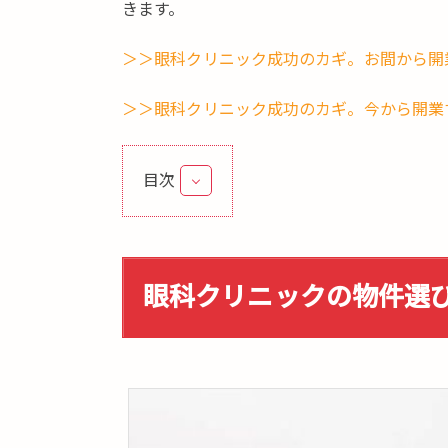
きます。
＞＞眼科クリニック成功のカギ。お間から開
＞＞眼科クリニック成功のカギ。今から開業
目次
1.
眼
科
ク
眼科クリニックの物件選
リ
ニ
ッ
ク
の
物