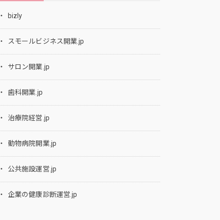
bizly
スモールビジネス開業.jp
サロン開業.jp
歯科開業.jp
治療院経営.jp
動物病院開業.jp
公共施設運営.jp
企業の健康診断運営.jp