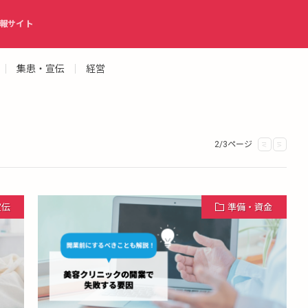
報サイト
集患・宣伝
経営
2/3ページ
<
>
宣伝
準備・資金