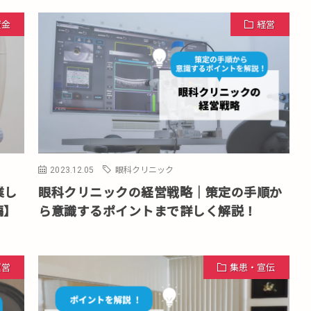
資金
経営
2023.12.05
眼科クリニック
業し
眼科クリニックの経営戦略｜策定の手順か
編】
ら意識するポイントまで詳しく解説！
運営
集患・宣伝